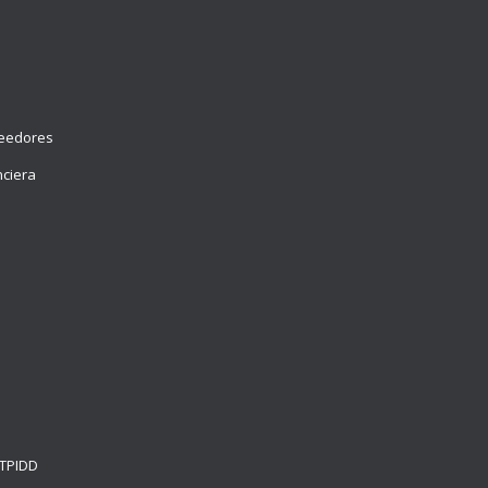
veedores
nciera
e
 TPIDD