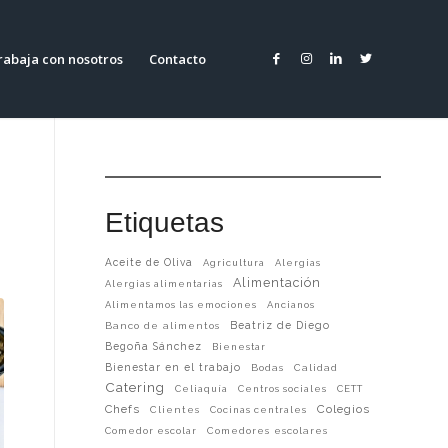
rabaja con nosotros
Contacto
Etiquetas
Aceite de Oliva
Agricultura
Alergias
Alimentación
Alergias alimentarias
Alimentamos las emociones
Ancianos
Beatriz de Diego
Banco de alimentos
Begoña Sánchez
Bienestar
Bienestar en el trabajo
Bodas
Calidad
Catering
Celiaquía
Centros sociales
CETT
Chefs
Colegios
Clientes
Cocinas centrales
Comedor escolar
Comedores escolares