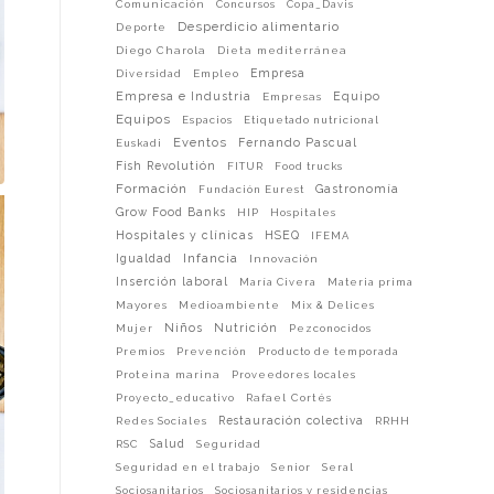
Comunicación
Concursos
Copa_Davis
Desperdicio alimentario
Deporte
Diego Charola
Dieta mediterránea
Empresa
Diversidad
Empleo
Empresa e Industria
Equipo
Empresas
Equipos
Espacios
Etiquetado nutricional
Eventos
Fernando Pascual
Euskadi
Fish Revolutión
FITUR
Food trucks
Formación
Gastronomía
Fundación Eurest
Grow Food Banks
HIP
Hospitales
Hospitales y clínicas
HSEQ
IFEMA
Infancia
Igualdad
Innovación
Inserción laboral
María Civera
Materia prima
Mayores
Medioambiente
Mix & Delices
Niños
Nutrición
Mujer
Pezconocidos
Premios
Prevención
Producto de temporada
Proteina marina
Proveedores locales
Proyecto_educativo
Rafael Cortés
Restauración colectiva
Redes Sociales
RRHH
Salud
RSC
Seguridad
Seguridad en el trabajo
Senior
Seral
Sociosanitarios
Sociosanitarios y residencias