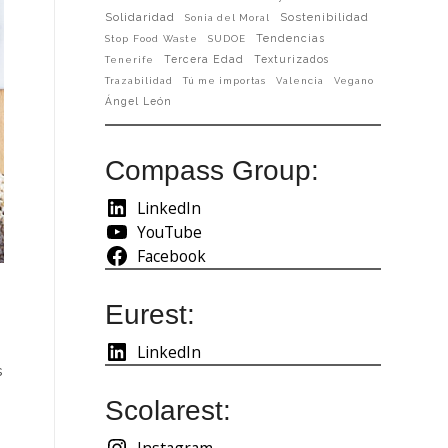
Solidaridad
Sostenibilidad
Sonia del Moral
Tendencias
Stop Food Waste
SUDOE
Tercera Edad
Texturizados
Tenerife
Trazabilidad
Tú me importas
Valencia
Vegano
Ángel León
Compass Group:
LinkedIn
YouTube
Facebook
Eurest:
LinkedIn
s
Scolarest:
Instagram