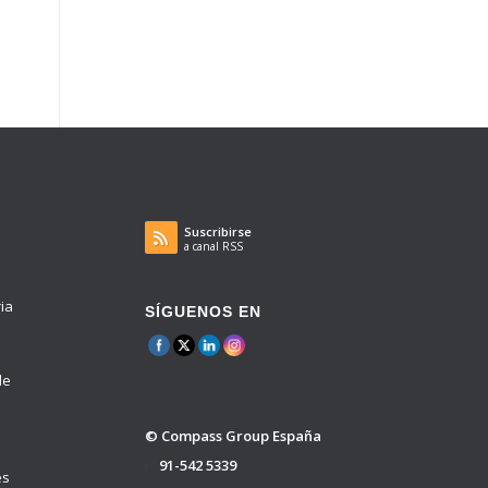
Suscribirse
a canal RSS
ria
SÍGUENOS EN
de
© Compass Group España
91-542 5339
es