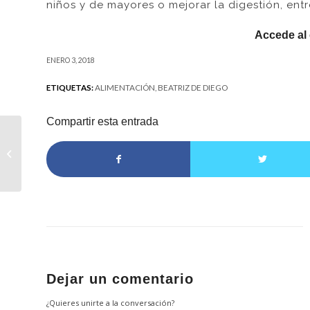
niños y de mayores o mejorar la digestión, entr
Accede al
ENERO 3, 2018
ETIQUETAS:
ALIMENTACIÓN
,
BEATRIZ DE DIEGO
Compartir esta entrada
Eurest pone en
marcha una campaña
solidaria de recogida
de juguetes
Dejar un comentario
¿Quieres unirte a la conversación?