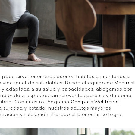
 poco sirve tener unos buenos hábitos alimentarios si
vida igual de saludables. Desde el equipo de
Medirest
e y adaptada a su salud y capacidades, abogamos por
tendiendo a aspectos tan relevantes para su vida como
quilibrio. Con nuestro Programa
Compass Wellbeing
a su edad y estado, nuestros adultos mayores
ración y relajación. ¡Porque el bienestar se logra