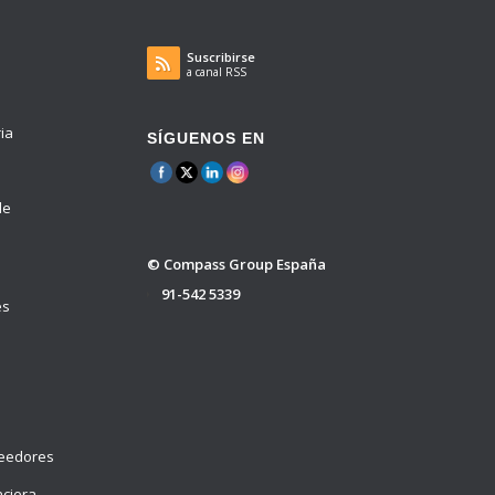
Suscribirse
a canal RSS
ria
SÍGUENOS EN
de
© Compass Group España
91-542 5339
es
veedores
nciera