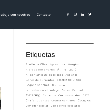
rabaja con nosotros
Contacto
Etiquetas
Aceite de Oliva
Agricultura
Alergias
Alimentación
Alergias alimentarias
Alimentamos las emociones
Ancianos
Beatriz de Diego
Banco de alimentos
Begoña Sánchez
Bienestar
Bienestar en el trabajo
Bodas
Calidad
Catering
Celiaquía
Centros sociales
CETT
Chefs
Colegios
Clientes
Cocinas centrales
Comedor escolar
Comedores escolares