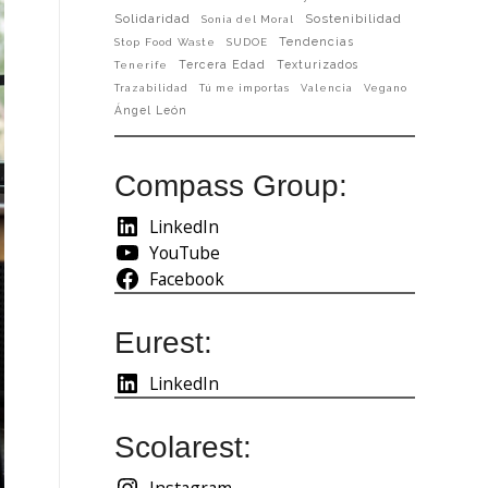
Solidaridad
Sostenibilidad
Sonia del Moral
Tendencias
Stop Food Waste
SUDOE
Tercera Edad
Texturizados
Tenerife
Trazabilidad
Tú me importas
Valencia
Vegano
Ángel León
Compass Group:
LinkedIn
YouTube
Facebook
Eurest:
LinkedIn
Scolarest:
Instagram