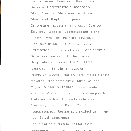
Comunicación
Concursos
Copa_Davis
Desperdicio alimentario
Deporte
Diego Charola
Dieta mediterránea
Empresa
Diversidad
Empleo
Empresa e Industria
Equipo
Empresas
Equipos
Espacios
Etiquetado nutricional
Eventos
Fernando Pascual
Euskadi
Fish Revolutión
FITUR
Food trucks
Formación
Gastronomía
Fundación Eurest
Grow Food Banks
HIP
Hospitales
Hospitales y clínicas
HSEQ
IFEMA
Infancia
Igualdad
Innovación
Inserción laboral
María Civera
Materia prima
,
Mayores
Medioambiente
Mix & Delices
Niños
Nutrición
Mujer
Pezconocidos
Premios
Prevención
Producto de temporada
Proteina marina
Proveedores locales
Proyecto_educativo
Rafael Cortés
Restauración colectiva
Redes Sociales
RRHH
Salud
RSC
Seguridad
Seguridad en el trabajo
Senior
Seral
Sociosanitarios
Sociosanitarios y residencias