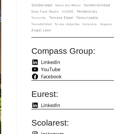
Solidaridad
Sostenibilidad
Sonia del Moral
Tendencias
Stop Food Waste
SUDOE
Tercera Edad
Texturizados
Tenerife
Trazabilidad
Tú me importas
Valencia
Vegano
Ángel León
Compass Group:
LinkedIn
YouTube
Facebook
Eurest:
LinkedIn
Scolarest:
Instagram