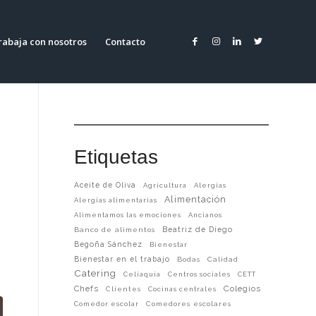
rabaja con nosotros
Contacto
Etiquetas
O
Aceite de Oliva
Agricultura
Alergias
Alimentación
Alergias alimentarias
Alimentamos las emociones
Ancianos
Beatriz de Diego
Banco de alimentos
Begoña Sánchez
Bienestar
Bienestar en el trabajo
Bodas
Calidad
Catering
Celiaquía
Centros sociales
CETT
Chefs
Colegios
Clientes
Cocinas centrales
Comedor escolar
Comedores escolares