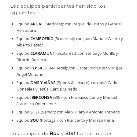
Los equipos participantes han sido los
siguientes:
Equipo
ARGAL
(Medirest): con Raquel de Frutos y Gabriel
Herradura
Equipo
CAMPOFRÍO
(Scolarest): con Juan Manuel Calero y
Alberto Pastor
Equipo
CLARAMUNT
(Scolarest): con Santiago Murillo y
Ricardo Becerro
Equipo
PEPSICO
(B&I Retail): con Óscar Rodríguez y Miguel
Ángel Muñano
Equipo
OMS Y VIÑAS
(Sports & Leisure): con José Carlos
González y Jesús García Cuñado
Equipo
IBERCONSA
(B&I): con Francisco Cano y Manuel
Francisco Onteniente
Equipo
STEF
(Senior): con Aleix Vilaró y Antonio Trabado
Equipo
BOU
(Portugal): con Rui Icento y Melissa Pena
Los equipos de
Bou
y
Stef
fueron los dos