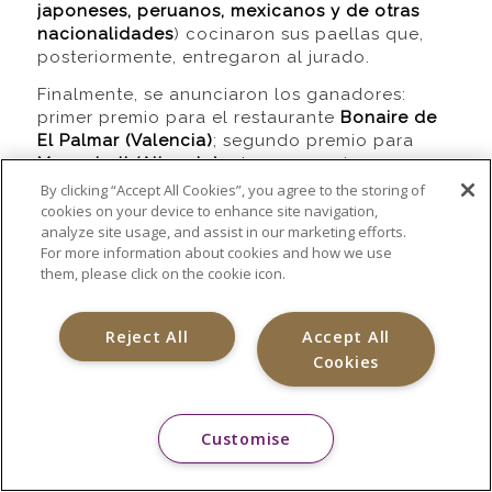
japoneses, peruanos, mexicanos y de otras
nacionalidades
) cocinaron sus paellas que,
posteriormente, entregaron al jurado.
Finalmente, se anunciaron los ganadores:
primer premio para el restaurante
Bonaire de
El Palmar (Valencia)
; segundo premio para
Monastrell (Alicante)
y tercer premio para
Casa Granero, de Serra (Valencia).
By clicking “Accept All Cookies”, you agree to the storing of
cookies on your device to enhance site navigation,
Pese a no conseguir ninguno de los premios,
analyze site usage, and assist in our marketing efforts.
el equipo de
Compass Group mostró su
For more information about cookies and how we use
satisfacción por el trabajo realizado
y sus
them, please click on the cookie icon.
ganas de seguir concursando para convertir la
suya en la mejor paella del mundo.
Reject All
Accept All
Cookies
Customise