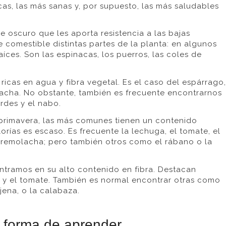
as, las más sanas y, por supuesto, las más saludables
de oscuro que les aporta resistencia a las bajas
 comestible distintas partes de la planta: en algunos
aíces. Son las espinacas, los puerros, las coles de
ricas en agua y fibra vegetal. Es el caso del espárrago,
olacha. No obstante, también es frecuente encontrarnos
erdes y el nabo.
n primavera, las más comunes tienen un contenido
rías es escaso. Es frecuente la lechuga, el tomate, el
a remolacha; pero también otros como el rábano o la
ntramos en su alto contenido en fibra. Destacan
o y el tomate. También es normal encontrar otras como
jena, o la calabaza.
o forma de aprender