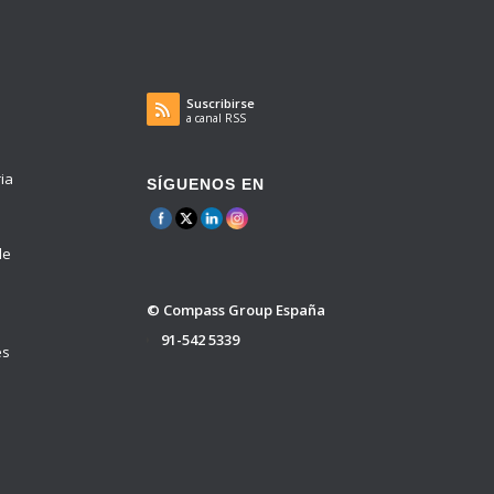
Suscribirse
a canal RSS
ria
SÍGUENOS EN
de
© Compass Group España
91-542 5339
es