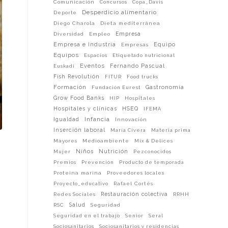
Comunicación
Concursos
Copa_Davis
Desperdicio alimentario
Deporte
Diego Charola
Dieta mediterránea
Empresa
Diversidad
Empleo
Empresa e Industria
Equipo
Empresas
Equipos
Espacios
Etiquetado nutricional
Eventos
Fernando Pascual
Euskadi
Fish Revolutión
FITUR
Food trucks
Formación
Gastronomía
Fundación Eurest
Grow Food Banks
HIP
Hospitales
Hospitales y clínicas
HSEQ
IFEMA
Infancia
Igualdad
Innovación
Inserción laboral
María Civera
Materia prima
Mayores
Medioambiente
Mix & Delices
e
Niños
Nutrición
Mujer
Pezconocidos
Premios
Prevención
Producto de temporada
Proteina marina
Proveedores locales
Proyecto_educativo
Rafael Cortés
Restauración colectiva
Redes Sociales
RRHH
Salud
RSC
Seguridad
Seguridad en el trabajo
Senior
Seral
Sociosanitarios
Sociosanitarios y residencias