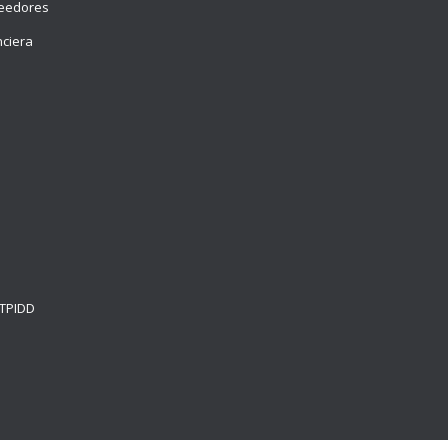
veedores
nciera
e
 TPIDD