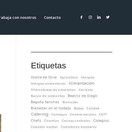
rabaja con nosotros
Contacto
Etiquetas
Aceite de Oliva
Agricultura
Alergias
Alimentación
Alergias alimentarias
Alimentamos las emociones
Ancianos
Beatriz de Diego
Banco de alimentos
Begoña Sánchez
Bienestar
Bienestar en el trabajo
Bodas
Calidad
Catering
Celiaquía
Centros sociales
CETT
Chefs
Colegios
Clientes
Cocinas centrales
Comedor escolar
Comedores escolares