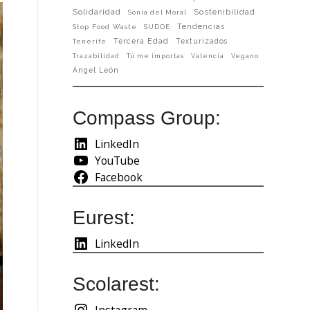
Solidaridad
Sostenibilidad
Sonia del Moral
Tendencias
Stop Food Waste
SUDOE
Tercera Edad
Texturizados
Tenerife
Trazabilidad
Tú me importas
Valencia
Vegano
Ángel León
Compass Group:
LinkedIn
YouTube
Facebook
Eurest:
LinkedIn
Scolarest:
Instagram