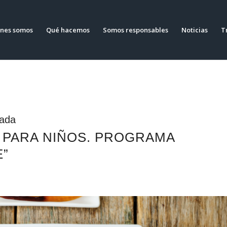
nes somos
Qué hacemos
Somos responsables
Noticias
T
rada
PARA NIÑOS. PROGRAMA
E”