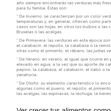
año siempre encontrarás las verduras más fresc
para tu familia. Éstas son:
* De Invierno: se caracterizan por un color ver
temperaturas y, en general, ofrecen como parte
casos son las hojas, en otros los bulbos o las r
Bruselas o las acelgas.
* De Primavera: las verduras en esta época son 
el calabacín, el repollo, la calabaza o la rem
otras como el pimiento, el rábano, las judías v
* De Verano: en verano, al igual que ocurre e
elevado en agua, a la vez que su aporte de calo
pepino, la calabaza, el calabacín, el nabo o l
zanahoria.
* De Otoño: su elemento característico lo enco
algunas como el puerro, el repollo, el pimient
las acelgas, las espinacas, la lechuga, la beren
Ver crecer tus alimentos com