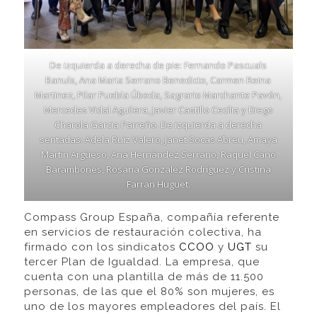
De izquierda a derecha de pie: Fernando Pascuals
Banuls, Ana Maria Serrano Benedicto, Carmen Reina
Martinez, Pilar Puebla Úbeda, Sagrario Marchante Pavón,
Mercedes Vidal Aguilera, Javier Castillo Cecilia y Diego
Charola Garcia Parreño. De izquierda a derecha
sentadas: Adela Ruiz Valero, Janet Socas Abreu, Amaya
Martin Argüeso, Ana Hernández Serrano, Raquel Cano
Barambones, Rosana Gonzalez Rodríguez y Cristina
Farran Huguet.
Compass Group España, compañía referente
en servicios de restauración colectiva, ha
firmado con los sindicatos
CCOO
y
UGT
su
tercer Plan de Igualdad. La empresa, que
cuenta con una plantilla de más de 11.500
personas, de las que el 80% son mujeres, es
uno de los mayores empleadores del país. El