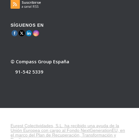
Suscribirse
a canal RSS
SÍGUENOS EN
© Compass Group España
91-542 5339
Eurest Colectividades, S.L. ha recibido una ayuda de la
Unión Europea con cargo al Fondo NextGenerationEU, en
el marco del
Plan de Recuperación, Transformación y