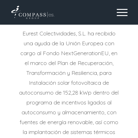
Eurest Colectividades, S.L. ha recibido
una ayuda de la Unión Europea con
cargo al Fondo NextGenerationEU, en
el marco del Plan de Recuperación,
Transformación y Resiliencia, para
Instalación solar fotovoltaica de
autoconsumo de 152,28 kWp dentro del
programa de incentivos ligados al
autoconsumo y almacenamiento, con
fuentes de energía renovable, así como
la implantación de sistemas térmicos