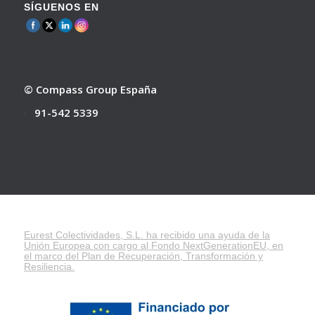
SÍGUENOS EN
© Compass Group España
91-542 5339
Eurest Colectividades, S.L. ha recibido una ayuda de la
Unión Europea con cargo al Fondo NextGenerationEU, en
el marco del
Plan de Recuperación, Transformación y
Resiliencia
.