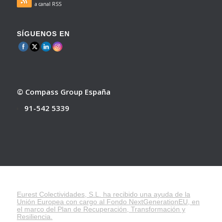
a canal RSS
SÍGUENOS EN
© Compass Group España
91-542 5339
Eurest Colectividades, S.L. ha recibido una ayuda de la
Unión Europea con cargo al Fondo NextGenerationEU, en
el marco del
Plan de Recuperación, Transformación y
Resiliencia
.