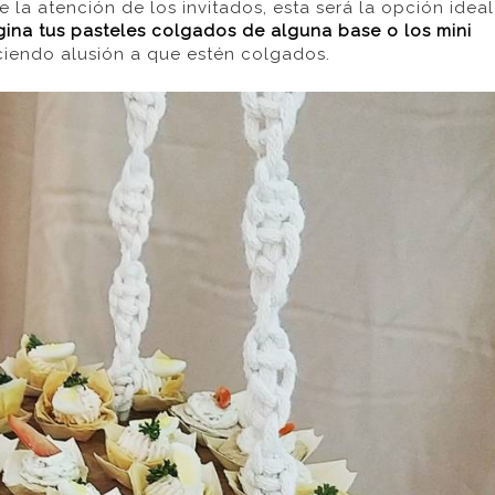
la atención de los invitados, esta será la opción ideal
gina tus pasteles colgados de alguna base o los mini
ciendo alusión a que estén colgados.