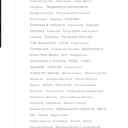
Comunicación
Concursos
Copa_Davis
Desperdicio alimentario
Deporte
Diego Charola
Dieta mediterránea
Empresa
Diversidad
Empleo
Empresa e Industria
Equipo
Empresas
Equipos
Espacios
Etiquetado nutricional
Eventos
Fernando Pascual
Euskadi
Fish Revolutión
FITUR
Food trucks
Formación
Gastronomía
Fundación Eurest
Grow Food Banks
HIP
Hospitales
Hospitales y clínicas
HSEQ
IFEMA
Infancia
Igualdad
Innovación
Inserción laboral
María Civera
Materia prima
Mayores
Medioambiente
Mix & Delices
Niños
Nutrición
Mujer
Pezconocidos
Premios
Prevención
Producto de temporada
Proteina marina
Proveedores locales
Proyecto_educativo
Rafael Cortés
Restauración colectiva
Redes Sociales
RRHH
Salud
RSC
Seguridad
Seguridad en el trabajo
Senior
Seral
Sociosanitarios
Sociosanitarios y residencias