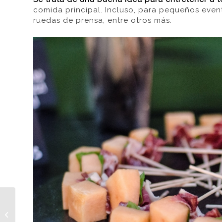
comida principal. Incluso, para pequeños eve
ruedas de prensa, entre otros más.
¿Cuáles son los
catering temáticos que
ofrecemos en Catering