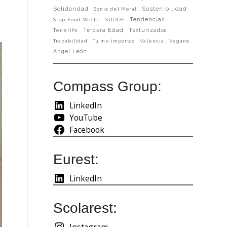
Solidaridad
Sostenibilidad
Sonia del Moral
Tendencias
Stop Food Waste
SUDOE
Tercera Edad
Texturizados
Tenerife
Trazabilidad
Tú me importas
Valencia
Vegano
Ángel León
Compass Group:
LinkedIn
YouTube
Facebook
Eurest:
LinkedIn
Scolarest:
Instagram