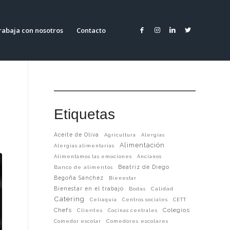
rabaja con nosotros
Contacto
Etiquetas
Aceite de Oliva
Agricultura
Alergias
Alimentación
Alergias alimentarias
Alimentamos las emociones
Ancianos
Beatriz de Diego
Banco de alimentos
Begoña Sánchez
Bienestar
Bienestar en el trabajo
Bodas
Calidad
Catering
Celiaquía
Centros sociales
CETT
Chefs
Colegios
Clientes
Cocinas centrales
Comedor escolar
Comedores escolares