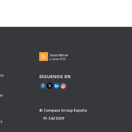
Suscribirse
a canal RSS
ria
SÍGUENOS EN
de
© Compass Group España
91-542 5339
es