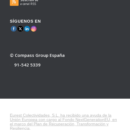
a canal RSS
SÍGUENOS EN
© Compass Group España
91-542 5339
Eurest Colectividades, S.L. ha recibido una ayuda de la
Unión Europea con cargo al Fondo NextGenerationEU, en
el marco del
Plan de Recuperación, Transformación y
Resiliencia
.