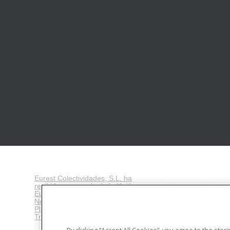
Eurest Colectividades, S.L. ha
recibido una ayuda de la Unión
Europea con cargo al Fondo
NextGenerationEU, en el marco del
Plan de Recuperación,
Transformación y Resiliencia
.
By clicking “Accept All Cookies”, you agree to the sto