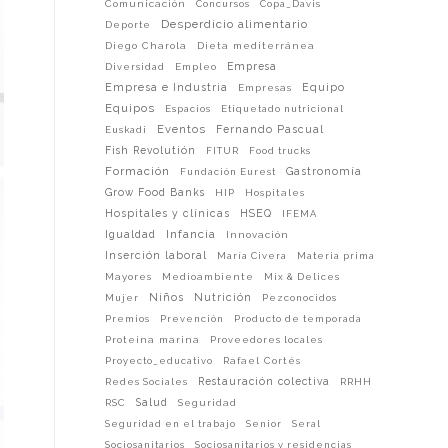
Comunicación
Concursos
Copa_Davis
Desperdicio alimentario
Deporte
Diego Charola
Dieta mediterránea
Empresa
Diversidad
Empleo
Empresa e Industria
Equipo
Empresas
Equipos
Espacios
Etiquetado nutricional
Eventos
Fernando Pascual
Euskadi
Fish Revolutión
FITUR
Food trucks
Formación
Gastronomía
Fundación Eurest
Grow Food Banks
HIP
Hospitales
Hospitales y clínicas
HSEQ
IFEMA
Infancia
Igualdad
Innovación
Inserción laboral
María Civera
Materia prima
Mayores
Medioambiente
Mix & Delices
Niños
Nutrición
Mujer
Pezconocidos
Premios
Prevención
Producto de temporada
Proteina marina
Proveedores locales
Proyecto_educativo
Rafael Cortés
Restauración colectiva
Redes Sociales
RRHH
Salud
RSC
Seguridad
Seguridad en el trabajo
Senior
Seral
Sociosanitarios
Sociosanitarios y residencias