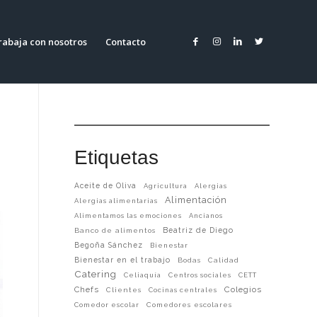
rabaja con nosotros
Contacto
Etiquetas
Aceite de Oliva
Agricultura
Alergias
Alimentación
Alergias alimentarias
Alimentamos las emociones
Ancianos
Beatriz de Diego
Banco de alimentos
Begoña Sánchez
Bienestar
Bienestar en el trabajo
Bodas
Calidad
Catering
Celiaquía
Centros sociales
CETT
Chefs
Colegios
Clientes
Cocinas centrales
Comedor escolar
Comedores escolares