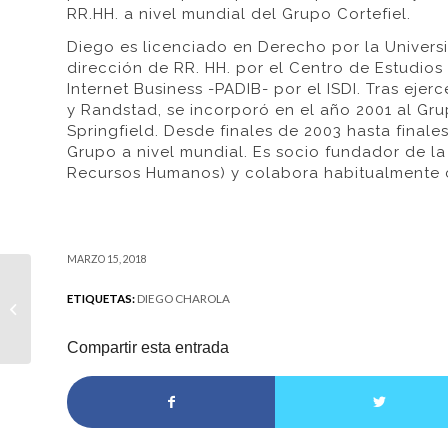
RR.HH. a nivel mundial del Grupo Cortefiel.
Diego es licenciado en Derecho por la Univer
dirección de RR. HH. por el Centro de Estudios
Internet Business -PADIB- por el ISDI. Tras ej
y Randstad, se incorporó en el año 2001 al Gr
Springfield. Desde finales de 2003 hasta final
Grupo a nivel mundial. Es socio fundador de l
Recursos Humanos) y colabora habitualmente c
MARZO 15, 2018
8 de marzo, Día de la
ETIQUETAS:
DIEGO CHAROLA
Mujer Trabajadora en
Compass Group
Compartir esta entrada