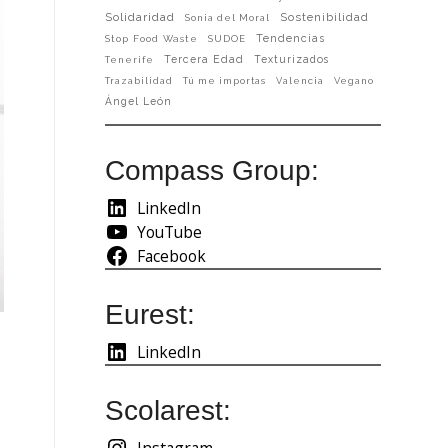
Solidaridad
Sostenibilidad
Sonia del Moral
Tendencias
Stop Food Waste
SUDOE
Tercera Edad
Texturizados
Tenerife
Trazabilidad
Tú me importas
Valencia
Vegano
Ángel León
Compass Group:
LinkedIn
YouTube
Facebook
Eurest:
LinkedIn
Scolarest:
Instagram