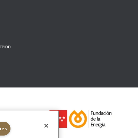
e
 TPIDD
ies