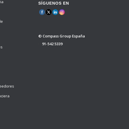
ria
SÍGUENOS EN
de
© Compass Group España
91-542 5339
es
veedores
nciera