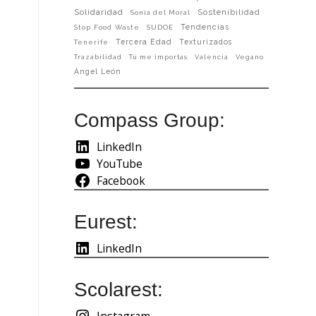
Solidaridad
Sostenibilidad
Sonia del Moral
Tendencias
Stop Food Waste
SUDOE
Tercera Edad
Texturizados
Tenerife
Trazabilidad
Tú me importas
Valencia
Vegano
Ángel León
Compass Group:
LinkedIn
YouTube
Facebook
Eurest:
LinkedIn
Scolarest:
Instagram