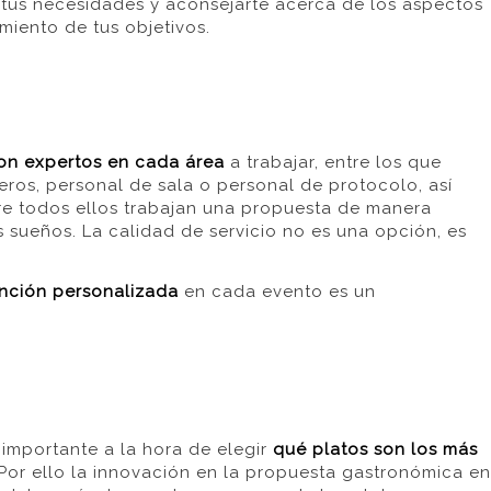
a
t
us necesidades y
aconsejarte acerca de
los aspectos
imiento de
tus
objetivos.
on expertos en cada área
a trabajar
, entre los que
ros, personal de sala
o personal de protocolo, así
re todos ellos trabajan una propuesta de manera
s sueños.
La calidad de servicio no es una opción, es
nción personalizada
en cada evento es un
importante a la hora de elegir
qué platos son los más
Por ello la innovación en la propuesta gastronómica en