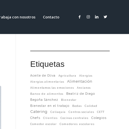
rabaja con nosotros
Contacto
Etiquetas
Aceite de Oliva
Agricultura
Alergias
Alimentación
Alergias alimentarias
Alimentamos las emociones
Ancianos
Beatriz de Diego
Banco de alimentos
Begoña Sánchez
Bienestar
Bienestar en el trabajo
Bodas
Calidad
Catering
Celiaquía
Centros sociales
CETT
Chefs
Colegios
Clientes
Cocinas centrales
Comedor escolar
Comedores escolares