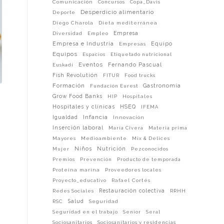
Comunicación
Concursos
Copa_Davis
Desperdicio alimentario
Deporte
Diego Charola
Dieta mediterránea
Empresa
Diversidad
Empleo
Empresa e Industria
Equipo
Empresas
Equipos
Espacios
Etiquetado nutricional
Eventos
Fernando Pascual
Euskadi
Fish Revolutión
FITUR
Food trucks
Formación
Gastronomía
Fundación Eurest
Grow Food Banks
HIP
Hospitales
s
Hospitales y clínicas
HSEQ
IFEMA
Infancia
Igualdad
Innovación
Inserción laboral
María Civera
Materia prima
Mayores
Medioambiente
Mix & Delices
Niños
Nutrición
Mujer
Pezconocidos
Premios
Prevención
Producto de temporada
Proteina marina
Proveedores locales
Proyecto_educativo
Rafael Cortés
Restauración colectiva
Redes Sociales
RRHH
Salud
RSC
Seguridad
Seguridad en el trabajo
Senior
Seral
Sociosanitarios
Sociosanitarios y residencias