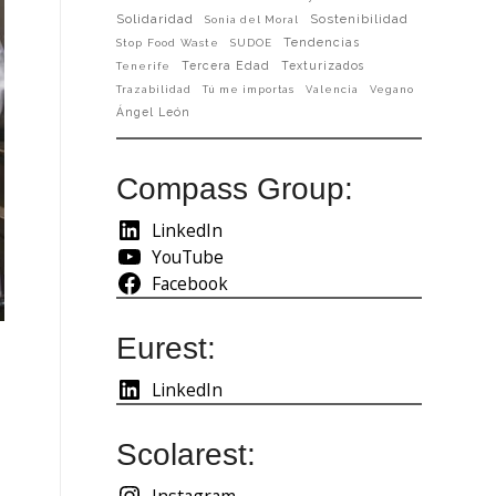
Solidaridad
Sostenibilidad
Sonia del Moral
Tendencias
Stop Food Waste
SUDOE
Tercera Edad
Texturizados
Tenerife
Trazabilidad
Tú me importas
Valencia
Vegano
Ángel León
Compass Group:
LinkedIn
YouTube
Facebook
Eurest:
LinkedIn
Scolarest:
Instagram