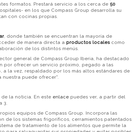
tes formatos. Prestará servicio a los cerca de
50
spitales- en los que Compass Group desarrolla su
ntan con cocinas propias.
ar
, donde también se encuentran la mayoría de
cceder de manera directa a
productos locales
como
laboración de los distintos menús.
irector general de Compass Group Iberia, ha destacado
 por ofrecer un servicio próximo, pegado a las
o, a la vez, respaldado por los más altos estándares de
 nuestra puede ofrecer”.
de la noticia. En este
enlace
puedes ver, a partir del
a 3.
 propios equipos de Compass Group. Incorpora las
ón de los sistemas frigoríficos, cerramientos patentados
istema de tratamiento de los alimentos que permite la
o para salvaguardar sus propiedades y evitar posibles