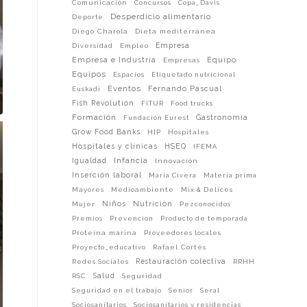
Comunicación
Concursos
Copa_Davis
Desperdicio alimentario
Deporte
Diego Charola
Dieta mediterránea
Empresa
Diversidad
Empleo
Empresa e Industria
Equipo
Empresas
Equipos
Espacios
Etiquetado nutricional
Eventos
Fernando Pascual
Euskadi
Fish Revolutión
FITUR
Food trucks
Formación
Gastronomía
Fundación Eurest
Grow Food Banks
HIP
Hospitales
Hospitales y clínicas
HSEQ
IFEMA
Infancia
Igualdad
Innovación
Inserción laboral
María Civera
Materia prima
Mayores
Medioambiente
Mix & Delices
Niños
Nutrición
Mujer
Pezconocidos
Premios
Prevención
Producto de temporada
Proteina marina
Proveedores locales
Proyecto_educativo
Rafael Cortés
Restauración colectiva
Redes Sociales
RRHH
Salud
RSC
Seguridad
Seguridad en el trabajo
Senior
Seral
Sociosanitarios
Sociosanitarios y residencias