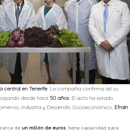
 central en Tenerife
. La compañía confirma así su
rabajando desde hace
50 años
. El acto ha estado
Comercio, Industria y Desarrollo Socioeconómico,
Efraín
o cerca de
un millón de euros
, tiene capacidad para