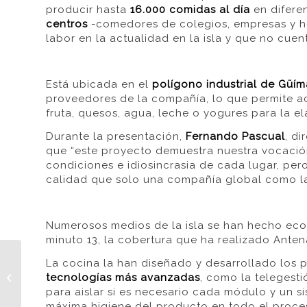
producir hasta
16.000 comidas al día
en diferen
centros
-comedores de colegios, empresas y ho
labor en la actualidad en la isla y que no cue
Está ubicada en el
polígono industrial de Güím
proveedores de la compañía, lo que permite a
fruta, quesos, agua, leche o yogures para la e
Durante la presentación,
Fernando Pascual
, d
que “este proyecto demuestra nuestra vocación
condiciones e idiosincrasia de cada lugar, per
calidad que solo una compañía global como la
Numerosos medios de la isla se han hecho eco 
minuto 13, la cobertura que ha realizado Anten
Peio Cruz (Lead Chef
La cocina la han diseñado y desarrollado los
de Unilever Food
tecnologías más avanzadas
, como la telegesti
Solutions) responde a
para aislar si es necesario cada módulo y un s
5 preguntas sobre...
máxima higiene del producto en todo el proces