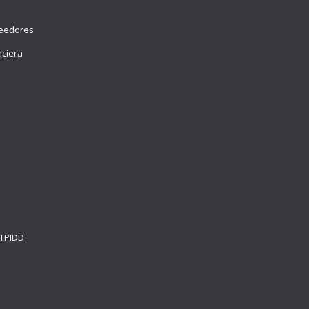
veedores
nciera
e
 TPIDD