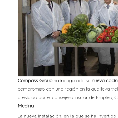
Compass Group
ha inaugurado su
nueva cocina
compromiso con una región en la que lleva t
presidido por el consejero insular de Empleo, 
Medina
.
La nueva instalación, en la que se ha invertid