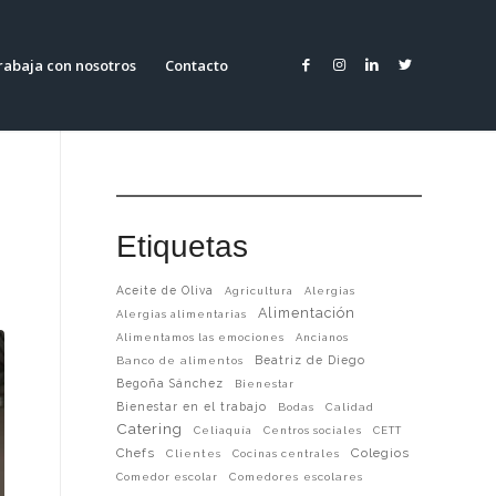
rabaja con nosotros
Contacto
Etiquetas
Aceite de Oliva
Agricultura
Alergias
Alimentación
Alergias alimentarias
Alimentamos las emociones
Ancianos
Beatriz de Diego
Banco de alimentos
Begoña Sánchez
Bienestar
Bienestar en el trabajo
Bodas
Calidad
Catering
Celiaquía
Centros sociales
CETT
Chefs
Colegios
Clientes
Cocinas centrales
Comedor escolar
Comedores escolares