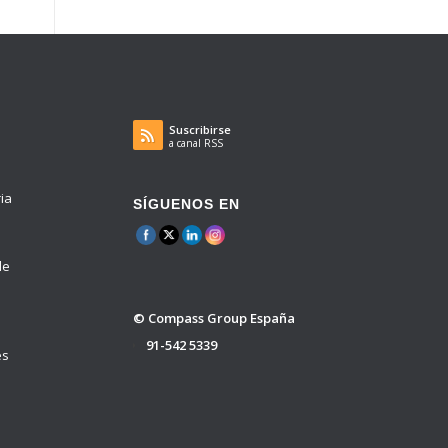
Suscribirse
a canal RSS
ria
SÍGUENOS EN
de
© Compass Group España
91-542 5339
es