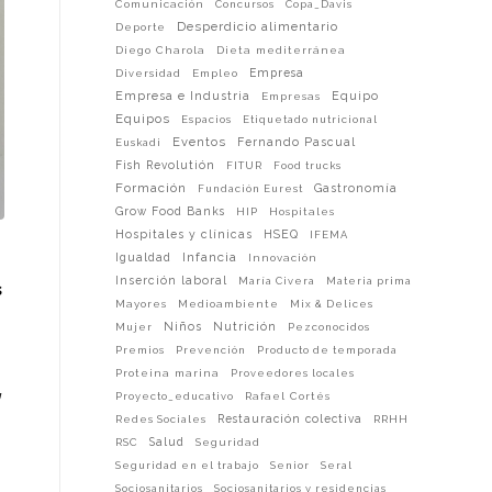
Comunicación
Concursos
Copa_Davis
Desperdicio alimentario
Deporte
Diego Charola
Dieta mediterránea
Empresa
Diversidad
Empleo
Empresa e Industria
Equipo
Empresas
Equipos
Espacios
Etiquetado nutricional
Eventos
Fernando Pascual
Euskadi
Fish Revolutión
FITUR
Food trucks
Formación
Gastronomía
Fundación Eurest
Grow Food Banks
HIP
Hospitales
Hospitales y clínicas
HSEQ
IFEMA
Infancia
Igualdad
Innovación
Inserción laboral
María Civera
Materia prima
s
Mayores
Medioambiente
Mix & Delices
Niños
Nutrición
Mujer
Pezconocidos
Premios
Prevención
Producto de temporada
Proteina marina
Proveedores locales
,
Proyecto_educativo
Rafael Cortés
Restauración colectiva
Redes Sociales
RRHH
Salud
RSC
Seguridad
Seguridad en el trabajo
Senior
Seral
Sociosanitarios
Sociosanitarios y residencias