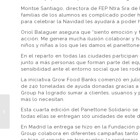
Montse Santiago, directora de FEP Ntra Sra de 
familias de los alumnos es complicado poder ha
para celebrar la Navidad les ayudará a poder h
Oriol Balaguer asegura que “siento emoción 
acción. Me genera mucha ilusión colaborar y ha
niños y niñas a los que les damos el panettone”
En el reparto en todas las ciudades particip
junto a más personas que forman parte del eq
sensibilidad ante el entorno social que les rod
La iniciativa Grow Food Banks comenzó en juli
de 240 toneladas de ayuda donadas gracias a 
Group ha logrado sumar a clientes, usuarios y
más lo necesitan.
Compass Group dona
100 panettones en
Esta cuarta edición del Panettone Solidario se
Alicante a personas en
todas ellas se entregan 100 unidades de este 
situación de
En Madrid la entrega se hizo en la Fundación 
vulnerabilidad...
Group colabora en diferentes campañas tanto 