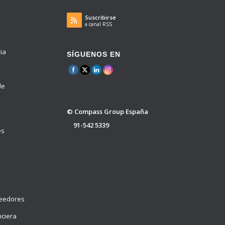
Suscribirse
a canal RSS
ria
SÍGUENOS EN
de
© Compass Group España
91-542 5339
es
veedores
nciera