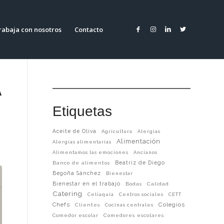
rabaja con nosotros
Contacto
A
Etiquetas
Aceite de Oliva
Agricultura
Alergias
Alimentación
Alergias alimentarias
Alimentamos las emociones
Ancianos
Beatriz de Diego
Banco de alimentos
Begoña Sánchez
Bienestar
Bienestar en el trabajo
Bodas
Calidad
Catering
Celiaquía
Centros sociales
CETT
Chefs
Colegios
Clientes
Cocinas centrales
Comedor escolar
Comedores escolares