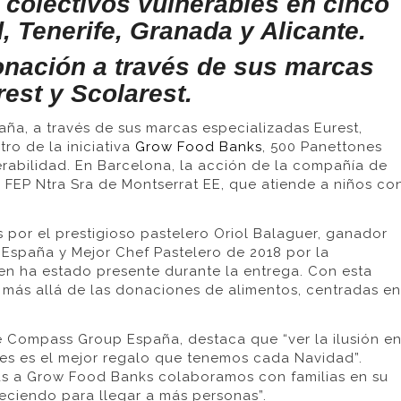
a colectivos vulnerables en cinco
, Tenerife, Granada y Alicante.
onación a través de sus marcas
est y Scolarest.
a, a través de sus marcas especializadas Eurest,
tro de la iniciativa
Grow Food Banks
, 500 Panettones
erabilidad. En Barcelona, la acción de la compañía de
 FEP Ntra Sra de Montserrat EE, que atiende a niños co
por el prestigioso pastelero Oriol Balaguer, ganador
 España y Mejor Chef Pastelero de 2018 por la
en ha estado presente durante la entrega. Con esta
l más allá de las donaciones de alimentos, centradas en
e Compass Group España, destaca que “ver la ilusión e
ones es el mejor regalo que tenemos cada Navidad”.
s a Grow Food Banks colaboramos con familias en su
reciendo para llegar a más personas”.