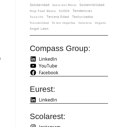
Solidaridad
Sostenibilidad
Sonia del Moral
Tendencias
Stop Food Waste
SUDOE
Tercera Edad
Texturizados
Tenerife
Trazabilidad
Tú me importas
Valencia
Vegano
Ángel León
Compass Group:
LinkedIn
n
YouTube
Facebook
Eurest:
LinkedIn
n
Scolarest:
Instagram