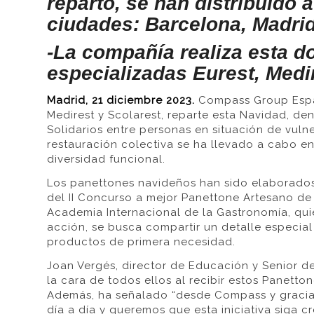
reparto, se han distribuido 
ciudades: Barcelona, Madrid
-La compañía realiza esta d
especializadas Eurest, Medir
Madrid, 21 diciembre 2023.
Compass Group Españ
Medirest y Scolarest, reparte esta Navidad, den
Solidarios entre personas en situación de vuln
restauración colectiva se ha llevado a cabo en
diversidad funcional.
Los panettones navideños han sido elaborados 
del II Concurso a mejor Panettone Artesano de
Academia Internacional de la Gastronomía, qui
acción, se busca compartir un detalle especia
productos de primera necesidad.
Joan Vergés, director de Educación y Senior d
la cara de todos ellos al recibir estos Panett
Además, ha señalado “desde Compass y gracia
día a día y queremos que esta iniciativa siga c