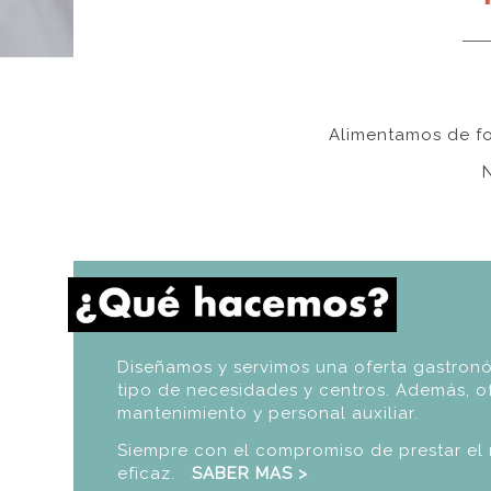
Alimentamos de fo
Diseñamos y servimos una oferta gastron
tipo de necesidades y centros. Además, of
mantenimiento y personal auxiliar.
Siempre con el compromiso de prestar el 
eficaz.
SABER MAS >