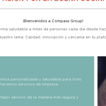
¡Bienvenidos a Compass Group!
rma saludable a miles de personas cada día desde ha
Nuestro lema: Calidad, innovación y cercanía en tu plato
ómica personalizada y saludable para todo
recemos servicios de limpieza,
mejor servicio de la manera más segura y