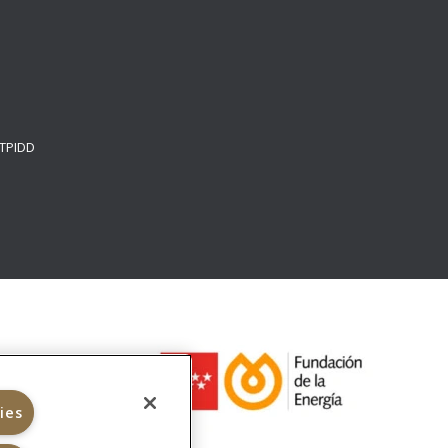
e
 TPIDD
ies