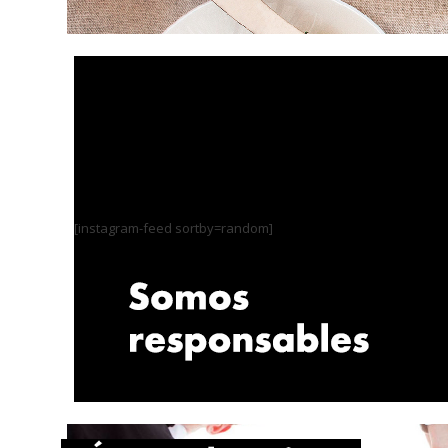
[instagram-feed sortby=random]