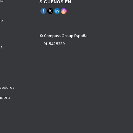
ria
SÍGUENOS EN
de
© Compass Group España
91-542 5339
es
veedores
nciera