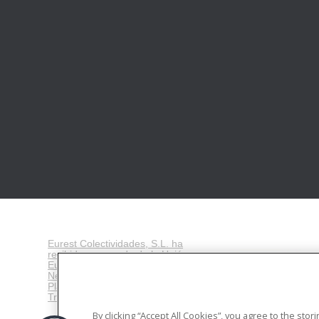
Eurest Colectividades, S.L. ha
recibido una ayuda de la Unión
Europea con cargo al Fondo
NextGenerationEU, en el marco del
Plan de Recuperación,
Transformación y Resiliencia
.
By clicking “Accept All Cookies”, you agree to the sto