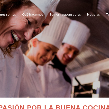
nes somos
Qué hacemos
Somos responsables
Noticias
T
PASIÓN POR LA BUENA COCIN